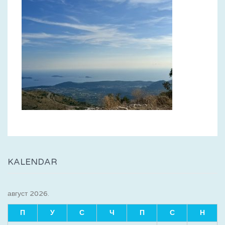
KALENDAR
август 2026.
П
У
С
Ч
П
С
Н