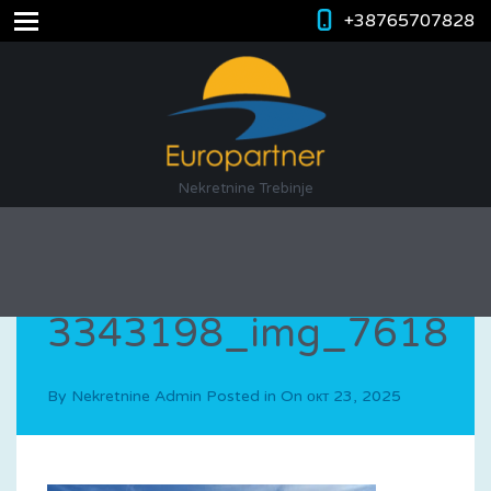
+38765707828
Nekretnine Trebinje
3343198_img_7618
By
Nekretnine Admin
Posted in On
окт 23, 2025