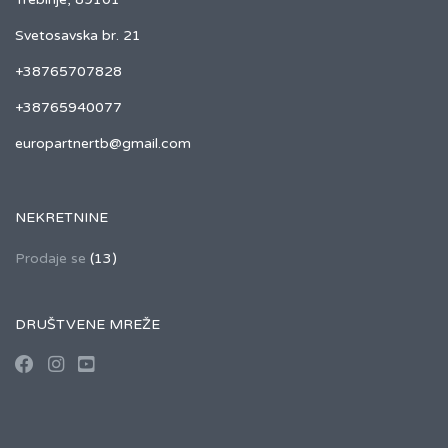
Svetosavska br. 21
+38765707828
+38765940077
europartnertb@gmail.com
NEKRETNINE
Prodaje se
(13)
DRUŠTVENE MREŽE