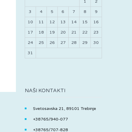
1
2
3
4
5
6
7
8
9
10
11
12
13
14
15
16
17
18
19
20
21
22
23
24
25
26
27
28
29
30
31
NAŠI KONTAKTI
Svetosavska 21, 89101 Trebinje
+38765/940-077
+38765/707-828