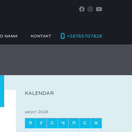
+38765707828
O NAMA
KONTAKT
KALENDAR
август 2026.
П
У
С
Ч
П
С
Н