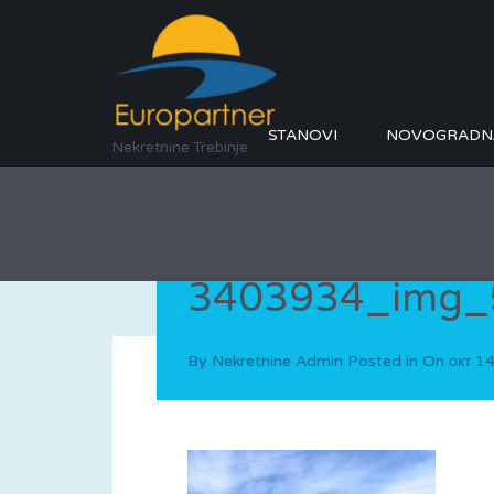
STANOVI
NOVOGRADN
Nekretnine Trebinje
3403934_img_
By
Nekretnine Admin
Posted in On
окт 1