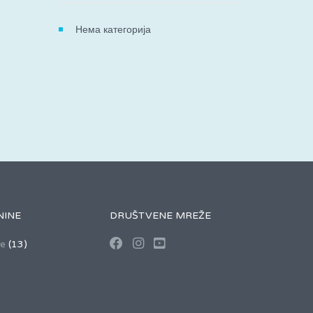
Нема категорија
NINE
DRUŠTVENE MREŽE
se
(13)