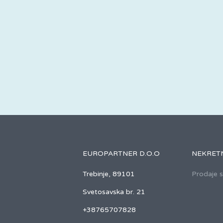
EUROPARTNER D.O.O
NEKRET
Trebinje, 89101
Prodaje 
Svetosavska br. 21
+38765707828