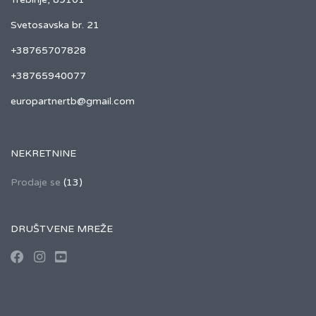
Svetosavska br. 21
+38765707828
+38765940077
europartnertb@gmail.com
NEKRETNINE
Prodaje se
(13)
DRUŠTVENE MREŽE