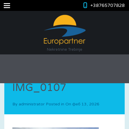
+38765707828
Nekretnine Trebinje
IMG_0107
By
administrator
Posted in On
феб 13, 2026