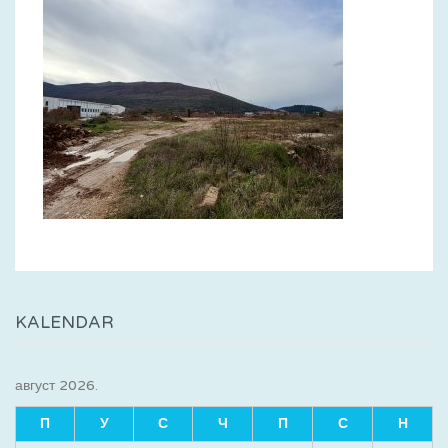
KALENDAR
август 2026.
П
У
С
Ч
П
С
Н