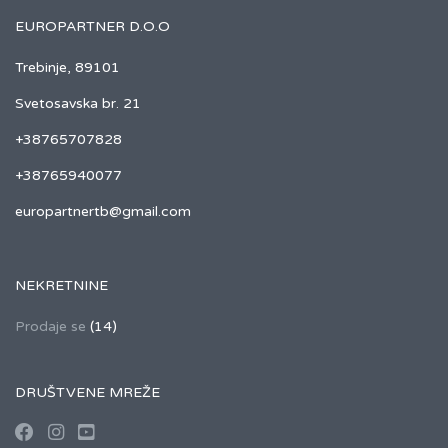
EUROPARTNER D.O.O
Trebinje, 89101
Svetosavska br. 21
+38765707828
+38765940077
europartnertb@gmail.com
NEKRETNINE
Prodaje se
(14)
DRUŠTVENE MREŽE