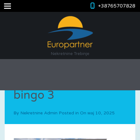
+38765707828
Nekretnine Trebinje
bingo 3
By
Nekretnine Admin
Posted in On
мај 10, 2025