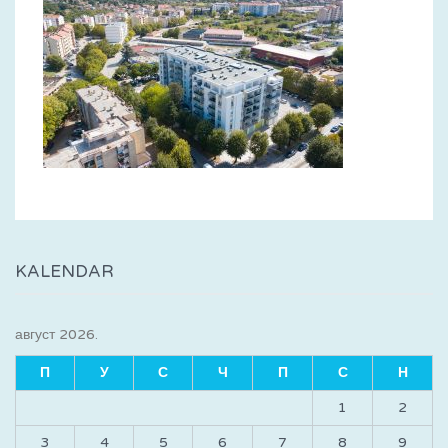
KALENDAR
август 2026.
П
У
С
Ч
П
С
Н
1
2
3
4
5
6
7
8
9