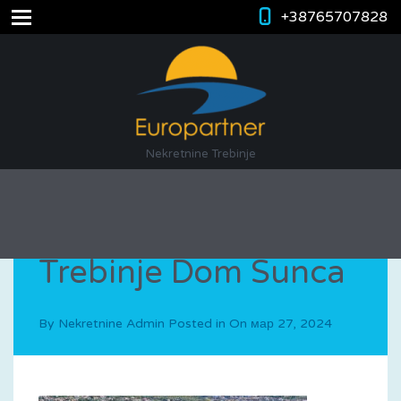
+38765707828
Nekretnine Trebinje
Trebinje Dom Sunca
By
Nekretnine Admin
Posted in On
мар 27, 2024