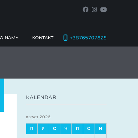
+38765707828
O NAMA
KONTAKT
KALENDAR
август 2026.
П
У
С
Ч
П
С
Н