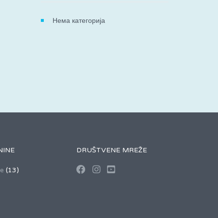
Нема категорија
NINE
DRUŠTVENE MREŽE
se
(13)