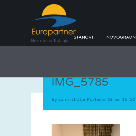
STANOVI
NOVOGRADN
Nekretnine Trebinje
IMG_5785
By
administrator
Posted in On
авг 15, 2