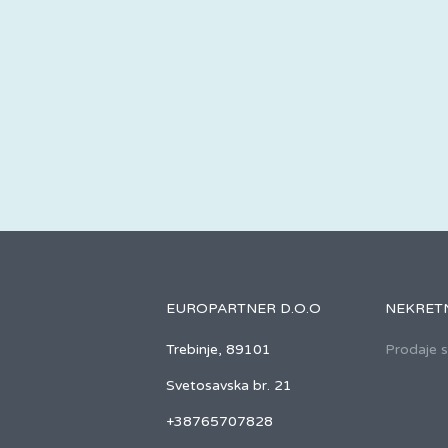
EUROPARTNER D.O.O
NEKRET
Trebinje, 89101
Prodaje 
Svetosavska br. 21
+38765707828