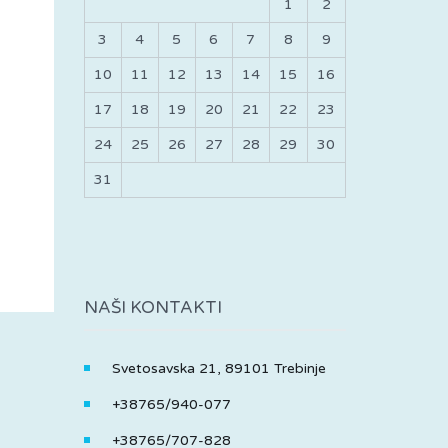
1
2
3
4
5
6
7
8
9
10
11
12
13
14
15
16
17
18
19
20
21
22
23
24
25
26
27
28
29
30
31
NAŠI KONTAKTI
Svetosavska 21, 89101 Trebinje
+38765/940-077
+38765/707-828